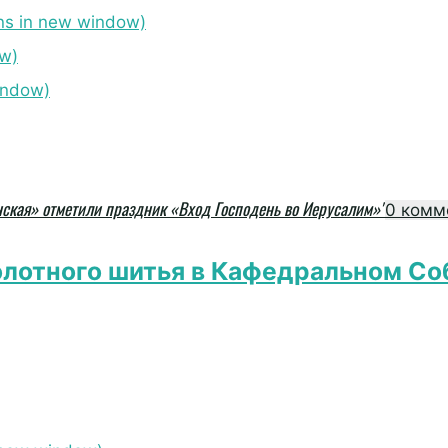
s in new window)
ow)
indow)
ская» отметили праздник «Вход Господень во Иерусалим»"
0 комм
олотного шитья в Кафедральном Со