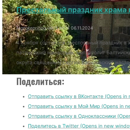
Престольный праздник храма 
feotokeprihod
06.11.2024
06.11.2024
4 ноября состоялся престольный праздник в
патриарший наместник, митрополит Балтийск
округа священник Сергий Василевский, насто
Поделиться:
РАСПИСАН
Отправить ссылку в ВКонтакте (Opens in
Отправить ссылку в Мой Мир (Opens in n
Отправить ссылку в Одноклассники (Open
Поделитесь в Twitter (Opens in new wind