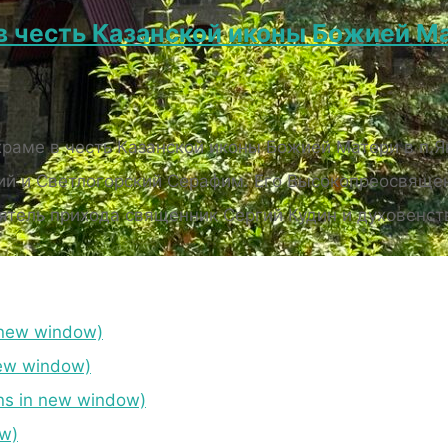
в честь Казанской иконы Божией М
 храме в честь Казанской иконы Божией Матери в п
ий и Светлогорский Серафим. Его Высокопреосвяще
ятель прихода священник Сергий Кудин и духовенст
ИЕ БОГОСЛУЖЕНИЙ
 new window)
ew window)
s in new window)
ow)