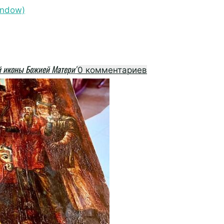
indow)
й иконы Божией Матери"
0 комментариев