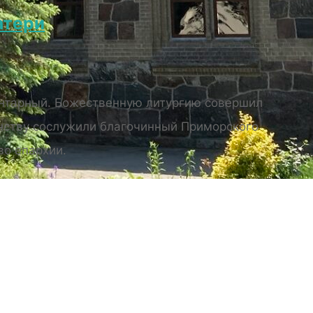
атери
.Янтарный. Божественную литургию совершил
нству сослужили благочинный Приморского
во епархии.