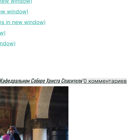
 new window)
ew window)
s in new window)
ow)
indow)
 Кафедральном Соборе Христа Спасителя"
0 комментариев