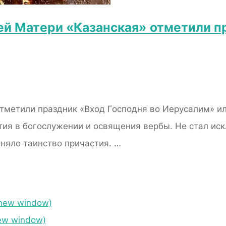
ей Матери «Казанская» отметили п
тметили праздник «Вход Господня во Иерусалим» ил
тия в богослужении и освящения вербы. Не стал иск
иняло таинство причастия. …
 new window)
ew window)