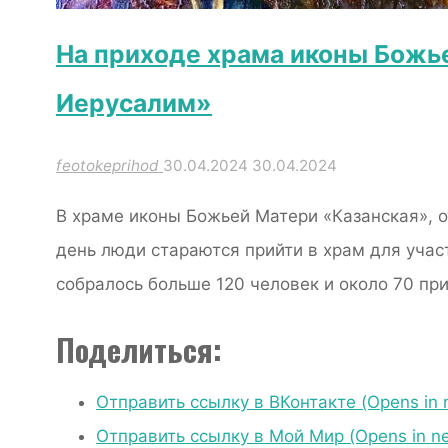
На приходе храма иконы Божь
Иерусалим»
feotokeprihod
30.04.2024
30.04.2024
В храме иконы Божьей Матери «Казанская», о
день люди стараются прийти в храм для учас
собралось больше 120 человек и около 70 пр
Поделиться:
Отправить ссылку в ВКонтакте (Opens in
Отправить ссылку в Мой Мир (Opens in n