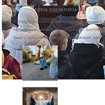
Новости
06.11.2024, 17:52
06.11.2024
4 ноября состоялся престольный праздник в
патриарший наместник, митрополит Балтийск
округа священник Сергий Василевский, насто
Новости