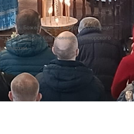
.Янтарный. Божественную литургию совершил
нству сослужили благочинный Приморского
во епархии.