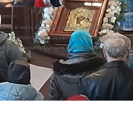
 храме в честь Казанской иконы Божией Матери в п
ий и Светлогорский Серафим. Его Высокопреосвяще
ятель прихода священник Сергий Кудин и духовенст