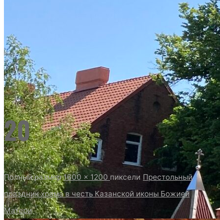
20
Полный размер
1600 × 1200
пиксели
Престольный
праздник храма в честь Казанской иконы Божией
Матери