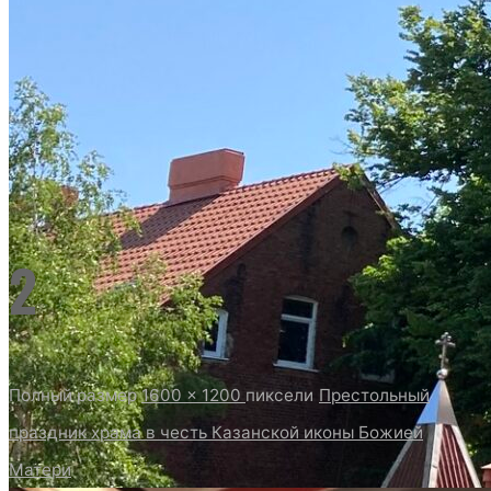
2
Полный размер
1600 × 1200
пиксели
Престольный
праздник храма в честь Казанской иконы Божией
Матери